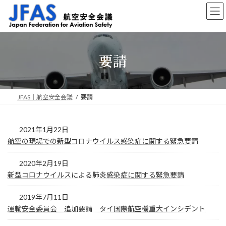
コ
ナ
ン
ビ
テ
ゲ
ン
ー
ツ
シ
要請
へ
ョ
ス
ン
キ
に
ッ
移
プ
動
JFAS｜航空安全会議
要請
2021年1月22日
航空の現場での新型コロナウイルス感染症に関する緊急要請
2020年2月19日
新型コロナウイルスによる肺炎感染症に関する緊急要請
2019年7月11日
運輸安全委員会 追加要請 タイ国際航空機重大インシデント