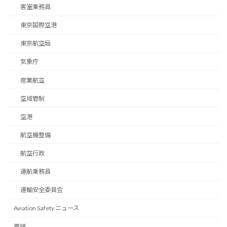
客室乗務員
東京国際空港
東京航空局
気象庁
産業航空
空域管制
空港
航空機整備
航空行政
運航乗務員
運輸安全委員会
Aviation Safety ニュース
要請