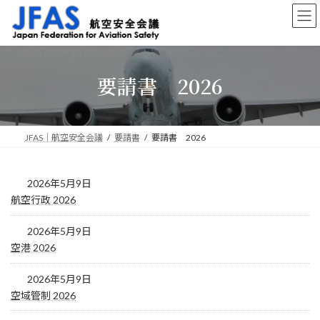
コ
ナ
ン
ビ
テ
ゲ
ン
ー
ツ
シ
要請書 2026
へ
ョ
ス
ン
キ
に
ッ
移
プ
動
JFAS｜航空安全会議
要請書
要請書 2026
2026年5月9日
航空行政 2026
2026年5月9日
空港 2026
2026年5月9日
空域管制 2026