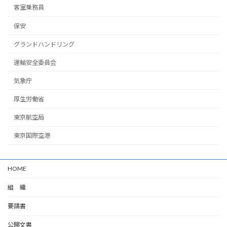
客室乗務員
保安
グランドハンドリング
運輸安全委員会
気象庁
厚生労働省
東京航空局
東京国際空港
HOME
組 織
要請書
公開文書