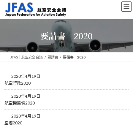
コ
ナ
ン
ビ
テ
ゲ
ン
ー
ツ
シ
要請書 2020
へ
ョ
ス
ン
キ
に
ッ
移
プ
動
JFAS｜航空安全会議
要請書
要請書 2020
2020年4月19日
航空行政2020
2020年4月19日
航空機整備2020
2020年4月19日
空港2020