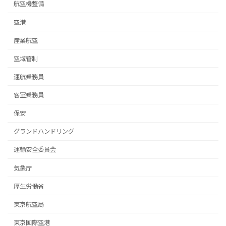
航空機整備
空港
産業航空
空域管制
運航乗務員
客室乗務員
保安
グランドハンドリング
運輸安全委員会
気象庁
厚生労働省
東京航空局
東京国際空港