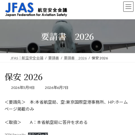
コ
ナ
ン
ビ
テ
ゲ
ン
ー
ツ
シ
要請書 2026
へ
ョ
ス
ン
キ
に
ッ
移
プ
動
JFAS｜航空安全会議
要請書
要請書 2026
保安 2026
保安 2026
最
2026年5月9日
2026年6月7日
終
更
＜要請先＞ 本:本省航空局、空:東京国際空港事務所、HP:ホーム
新
ページ掲載のみ
日
時
:
＜取扱＞ A：本省航空局に答弁を求める
2026 Security
ダウンロード