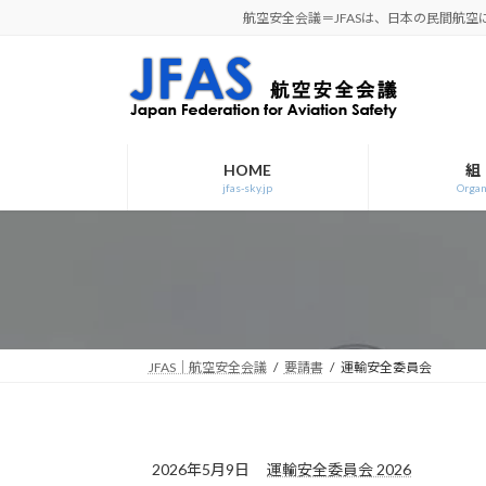
コ
ナ
航空安全会議＝JFASは、日本の民間航
ン
ビ
テ
ゲ
ン
ー
ツ
シ
へ
ョ
ス
ン
HOME
組
jfas-sky.jp
Organ
キ
に
ッ
移
プ
動
JFAS｜航空安全会議
要請書
運輸安全委員会
2026年5月9日
運輸安全委員会 2026