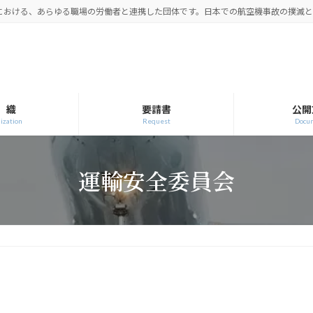
空における、あらゆる職場の労働者と連携した団体です。日本での航空機事故の撲滅
 織
要請書
公開
ization
Request
Docu
運輸安全委員会