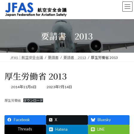
コ
ナ
ン
ビ
テ
ゲ
ン
ー
ツ
シ
要請書 2013
へ
ョ
ス
ン
キ
に
ッ
移
プ
動
JFAS｜航空安全会議
要請書
要請書 2013
厚生労働省 2013
厚生労働省 2013
最
2014年11月6日
2023年7月14日
終
更
厚生労働省
ダウンロード
新
日
時
:
Facebook
X
Bluesky
Threads
Hatena
LINE