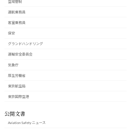
空域管制
運航乗務員
客室乗務員
保安
グランドハンドリング
運輸安全委員会
気象庁
厚生労働省
東京航空局
東京国際空港
公開文書
Aviation Safety ニュース