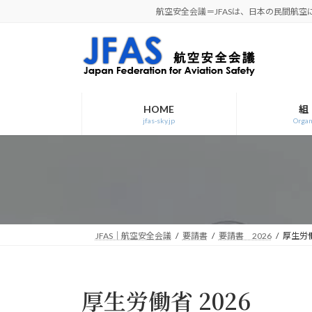
コ
ナ
航空安全会議＝JFASは、日本の民間航
ン
ビ
テ
ゲ
ン
ー
ツ
シ
へ
ョ
ス
ン
HOME
組
jfas-sky.jp
Organ
キ
に
ッ
移
プ
動
JFAS｜航空安全会議
要請書
要請書 2026
厚生労働
厚生労働省 2026