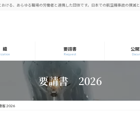
空における、あらゆる職場の労働者と連携した団体です。日本での航空機事故の撲滅
 織
要請書
公開
ization
Request
Docu
要請書 2026
省 2026