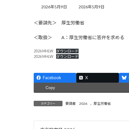
最
2026年5月9日
2026年5月9日
終
更
＜要請先＞ 厚生労働省
新
日
時
＜取扱＞ A：厚生労働省に答弁を求める 
:
2026 MHLW
ダウンロード
2026 MHLW
ダウンロード
Facebook
X
Copy
要請書 2026
、
厚生労働省
カテゴリー