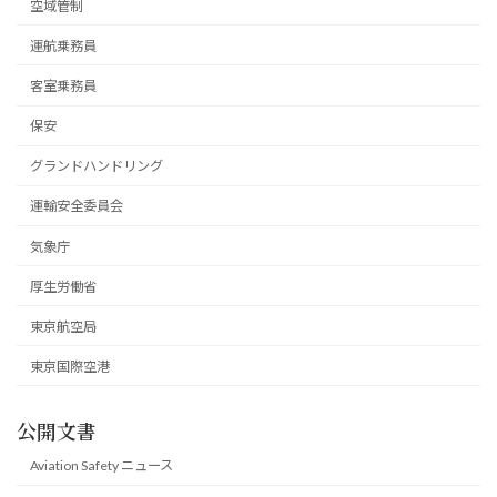
空域管制
運航乗務員
客室乗務員
保安
グランドハンドリング
運輸安全委員会
気象庁
厚生労働省
東京航空局
東京国際空港
公開文書
Aviation Safety ニュース