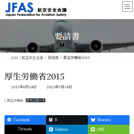
コ
ナ
ン
ビ
テ
ゲ
ン
ー
ツ
シ
要請書
へ
ョ
ス
ン
キ
に
ッ
移
プ
動
JFAS｜航空安全会議
要請書
厚生労働省2015
厚生労働省2015
最
2015年6月14日
2023年7月14日
終
更
L 厚生労働省
ダウンロード
新
日
時
:
Facebook
X
Bluesky
Threads
Hatena
LINE