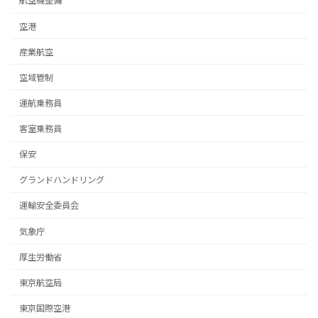
航空機整備
空港
産業航空
空域管制
運航乗務員
客室乗務員
保安
グランドハンドリング
運輸安全委員会
気象庁
厚生労働省
東京航空局
東京国際空港