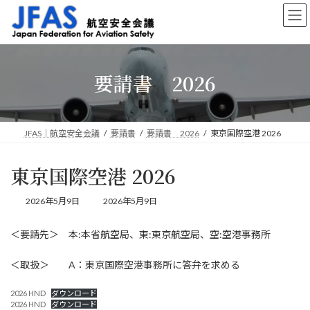
コ
ナ
ン
ビ
テ
ゲ
ン
ー
ツ
シ
要請書 2026
へ
ョ
ス
ン
キ
に
ッ
移
プ
動
JFAS｜航空安全会議
要請書
要請書 2026
東京国際空港 2026
東京国際空港 2026
最
2026年5月9日
2026年5月9日
終
更
＜要請先＞ 本:本省航空局、東:東京航空局、空:空港事務所
新
日
時
＜取扱＞ A：東京国際空港事務所に答弁を求める
:
2026 HND
ダウンロード
2026 HND
ダウンロード