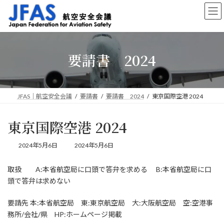
コ
ナ
ン
ビ
テ
ゲ
ン
ー
ツ
シ
要請書 2024
へ
ョ
ス
ン
キ
に
ッ
移
プ
動
JFAS｜航空安全会議
要請書
要請書 2024
東京国際空港 2024
東京国際空港 2024
最
2024年5月6日
2024年5月6日
終
更
取扱 A:本省航空局に口頭で答弁を求める B:本省航空局に口
新
頭で答弁は求めない
日
時
:
要請先 本:本省航空局 東:東京航空局 大:大阪航空局 空:空港事
務所/会社/県 HP:ホームページ掲載