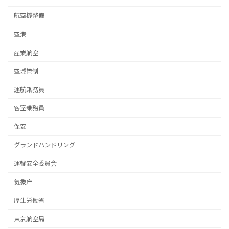
航空機整備
空港
産業航空
空域管制
運航乗務員
客室乗務員
保安
グランドハンドリング
運輸安全委員会
気象庁
厚生労働省
東京航空局