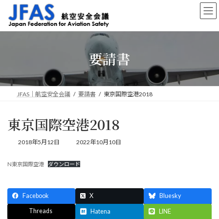
コ
ナ
ン
ビ
テ
ゲ
ン
ー
ツ
シ
要請書
へ
ョ
ス
ン
キ
に
ッ
移
プ
動
JFAS｜航空安全会議
要請書
東京国際空港2018
東京国際空港2018
最
2018年5月12日
2022年10月10日
終
更
N東京国際空港
ダウンロード
新
日
時
:
Facebook
X
Bluesky
Threads
Hatena
LINE