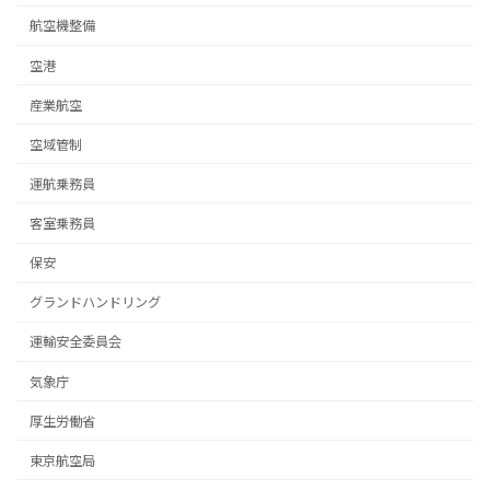
航空機整備
空港
産業航空
空域管制
運航乗務員
客室乗務員
保安
グランドハンドリング
運輸安全委員会
気象庁
厚生労働省
東京航空局