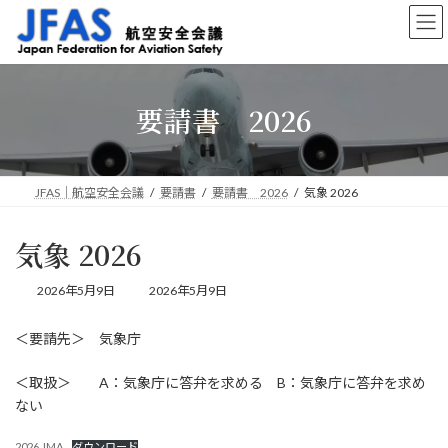
コ
ナ
ン
ビ
テ
ゲ
ン
ー
ツ
シ
要請書 2026
へ
ョ
ス
ン
キ
に
ッ
移
プ
動
JFAS｜航空安全会議
要請書
要請書 2026
気象 2026
気象 2026
最
2026年5月9日
2026年5月9日
終
更
＜要請先＞ 気象庁
新
日
時
＜取扱＞ A：気象庁に答弁を求める B：気象庁に答弁を求め
:
ない
2026 JMA
ダウンロード