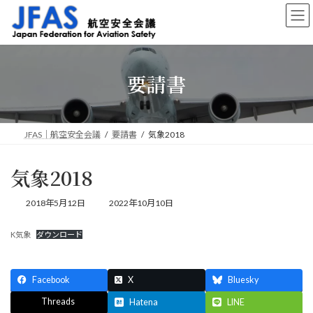
コ
ナ
ン
ビ
テ
ゲ
ン
ー
ツ
シ
要請書
へ
ョ
ス
ン
キ
に
ッ
移
プ
動
JFAS｜航空安全会議
要請書
気象2018
気象2018
最
2018年5月12日
2022年10月10日
終
更
K気象
ダウンロード
新
日
時
:
Facebook
X
Bluesky
Threads
Hatena
LINE