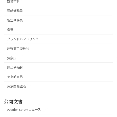
空域管制
運航乗務員
客室乗務員
保安
グランドハンドリング
運輸安全委員会
気象庁
厚生労働省
東京航空局
東京国際空港
公開文書
Aviation Safety ニュース