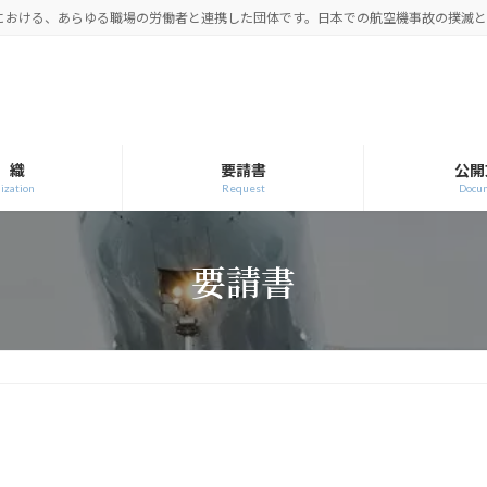
空における、あらゆる職場の労働者と連携した団体です。日本での航空機事故の撲滅
 織
要請書
公開
ization
Request
Docu
要請書