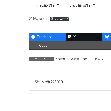
最
2019年4月10日
2022年10月10日
終
更
2019weather
ダウンロード
新
日
時
:
Facebook
X
Copy
要請書
、
要請書 2019
、
気象庁
カテゴリー
厚生労働省2019