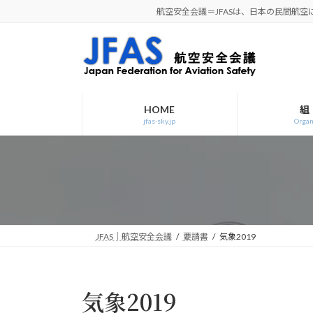
コ
ナ
航空安全会議＝JFASは、日本の民間航
ン
ビ
テ
ゲ
ン
ー
ツ
シ
へ
ョ
ス
ン
HOME
組
jfas-sky.jp
Organ
キ
に
ッ
移
プ
動
JFAS｜航空安全会議
要請書
気象2019
気象2019