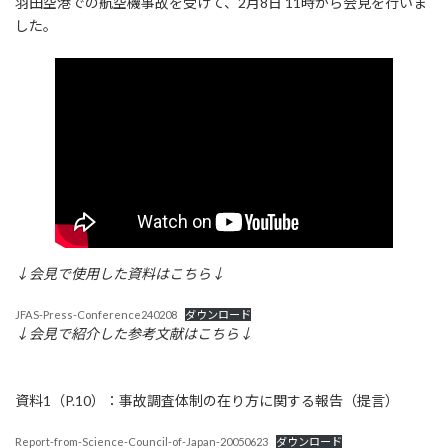
羽田空港での航空機事故を受けて、2月8日 11時から会見を行いま
新
した。
日
時
:
↓会見で使用した資料はこちら↓
JFAS-Press-Conference240208
ダウンロード
↓会見で紹介した参考文献はこちら↓
資料1（P.10）：事故調査体制の在り方に関する報告（提言）
Report-from-Science-Council-of-Japan-20050623
ダウンロード