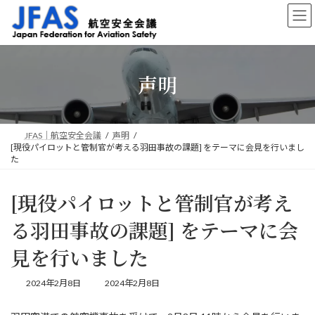
コ
ナ
ン
ビ
テ
ゲ
ン
ー
ツ
シ
声明
へ
ョ
ス
ン
キ
に
ッ
移
プ
動
JFAS｜航空安全会議
声明
[現役パイロットと管制官が考える羽田事故の課題] をテーマに会見を行いまし
た
[現役パイロットと管制官が考え
る羽田事故の課題] をテーマに会
見を行いました
最
2024年2月8日
2024年2月8日
終
更