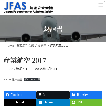
コ
ナ
ン
ビ
テ
ゲ
ン
ー
ツ
シ
要請書
へ
ョ
ス
ン
キ
に
ッ
移
プ
動
JFAS｜航空安全会議
要請書
産業航空 2017
産業航空 2017
最
2017年5月6日
2022年10月10日
終
更
2017-C産業航空
ダウンロード
新
日
時
:
Facebook
X
Bluesky
Threads
Hatena
LINE