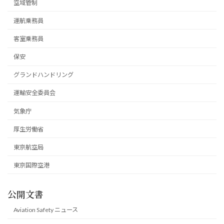
空域管制
運航乗務員
客室乗務員
保安
グランドハンドリング
運輸安全委員会
気象庁
厚生労働省
東京航空局
東京国際空港
公開文書
Aviation Safety ニュース