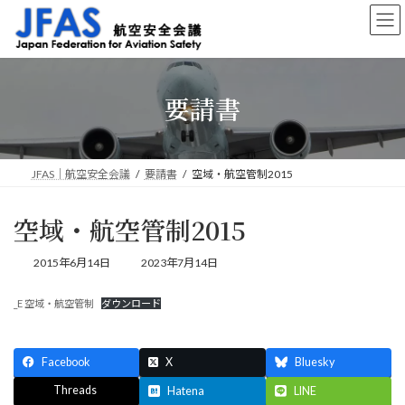
コ
ナ
ン
ビ
テ
ゲ
ン
ー
ツ
シ
要請書
へ
ョ
ス
ン
キ
に
ッ
移
プ
動
JFAS｜航空安全会議
要請書
空域・航空管制2015
空域・航空管制2015
最
2015年6月14日
2023年7月14日
終
更
_E 空域・航空管制
ダウンロード
新
日
時
:
Facebook
X
Bluesky
Threads
Hatena
LINE