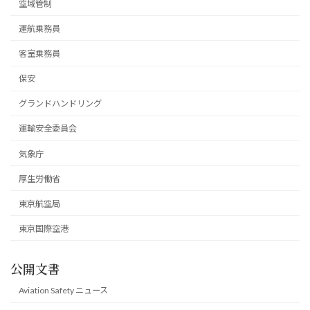
空域管制
運航乗務員
客室乗務員
保安
グランドハンドリング
運輸安全委員会
気象庁
厚生労働省
東京航空局
東京国際空港
公開文書
Aviation Safety ニュース