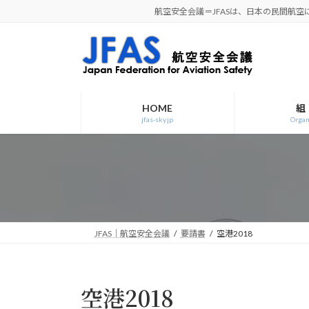
コ
ナ
航空安全会議＝JFASは、日本の民間航
ン
ビ
テ
ゲ
ン
ー
ツ
シ
へ
ョ
ス
ン
HOME
組
jfas-sky.jp
Organ
キ
に
ッ
移
プ
動
JFAS｜航空安全会議
要請書
空港2018
空港2018