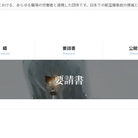
空における、あらゆる職場の労働者と連携した団体です。日本での航空機事故の撲滅
 織
要請書
公開
ization
Request
Docu
要請書