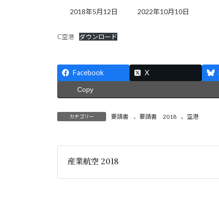
最
2018年5月12日
2022年10月10日
終
更
C空港
ダウンロード
新
日
時
:
Facebook
X
Copy
要請書
、
要請書 2018
、
空港
カテゴリー
産業航空 2018