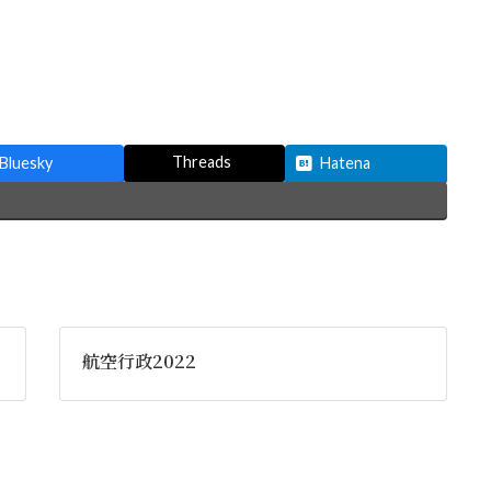
Threads
Bluesky
Hatena
航空行政2022