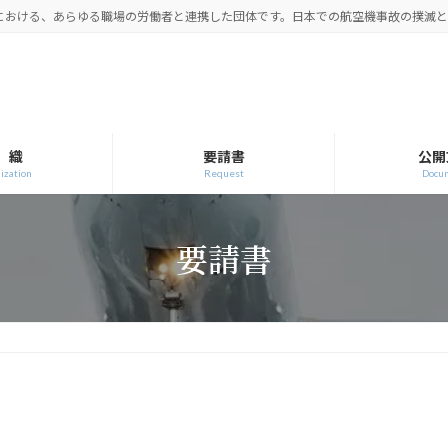
空における、あらゆる職場の労働者と連携した団体です。日本での航空機事故の撲滅
 織
要請書
公開
ization
Request
Docu
要請書