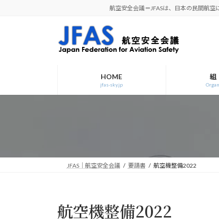
コ
ナ
航空安全会議＝JFASは、日本の民間航
ン
ビ
テ
ゲ
ン
ー
ツ
シ
へ
ョ
ス
ン
HOME
組
jfas-sky.jp
Organ
キ
に
ッ
移
プ
動
JFAS｜航空安全会議
要請書
航空機整備2022
航空機整備2022