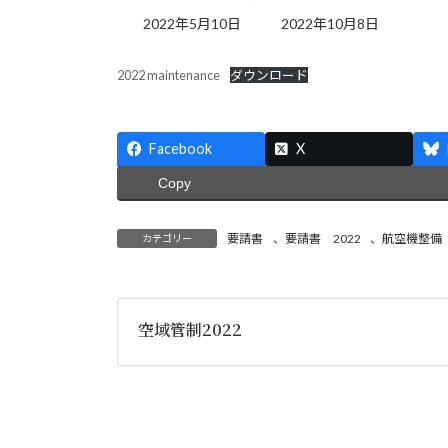
最
2022年5月10日
2022年10月8日
終
更
2022 maintenance
ダウンロード
新
日
時
:
Facebook
X
Copy
要請書
、
要請書 2022
、
航空機整備
カテゴリー
空域管制2022