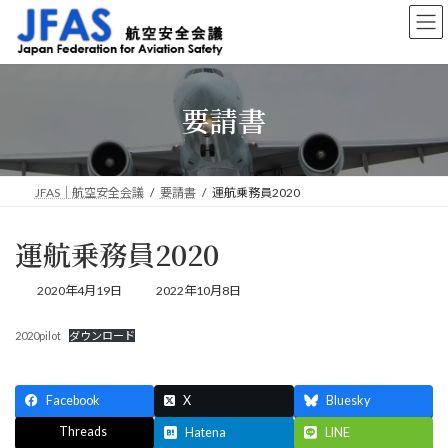
コ
ナ
ン
ビ
テ
ゲ
ン
ー
ツ
シ
要請書
へ
ョ
ス
ン
キ
に
ッ
移
プ
動
JFAS｜航空安全会議
要請書
運航乗務員2020
運航乗務員2020
最
2020年4月19日
2022年10月8日
終
更
2020pilot
ダウンロード
新
日
時
:
Facebook
X
Bluesky
Threads
Hatena
LINE