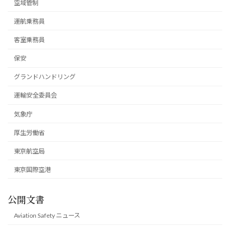
空域管制
運航乗務員
客室乗務員
保安
グランドハンドリング
運輸安全委員会
気象庁
厚生労働省
東京航空局
東京国際空港
公開文書
Aviation Safety ニュース