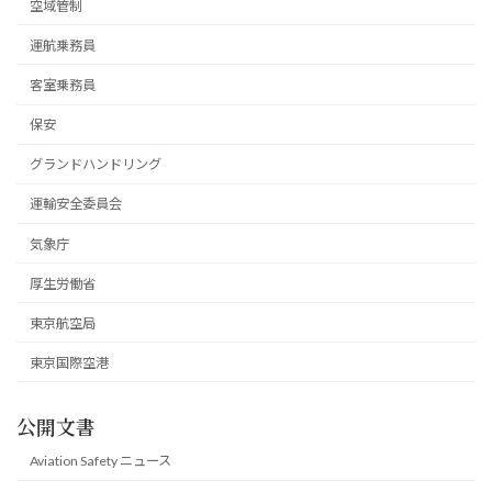
空域管制
運航乗務員
客室乗務員
保安
グランドハンドリング
運輸安全委員会
気象庁
厚生労働省
東京航空局
東京国際空港
公開文書
Aviation Safety ニュース