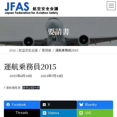
コ
ナ
ン
ビ
テ
ゲ
ン
ー
ツ
シ
要請書
へ
ョ
ス
ン
キ
に
ッ
移
プ
動
JFAS｜航空安全会議
要請書
運航乗務員2015
運航乗務員2015
最
2015年6月14日
2023年7月14日
終
更
F 運航乗務員
ダウンロード
新
日
時
:
Facebook
X
Bluesky
Threads
Hatena
LINE