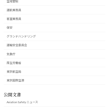
空域管制
運航乗務員
客室乗務員
保安
グランドハンドリング
運輸安全委員会
気象庁
厚生労働省
東京航空局
東京国際空港
公開文書
Aviation Safety ニュース