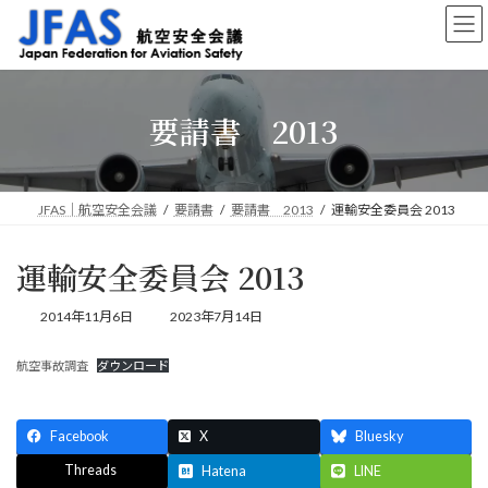
コ
ナ
ン
ビ
テ
ゲ
ン
ー
ツ
シ
要請書 2013
へ
ョ
ス
ン
キ
に
ッ
移
プ
動
JFAS｜航空安全会議
要請書
要請書 2013
運輸安全委員会 2013
運輸安全委員会 2013
最
2014年11月6日
2023年7月14日
終
更
航空事故調査
ダウンロード
新
日
時
:
Facebook
X
Bluesky
Threads
Hatena
LINE