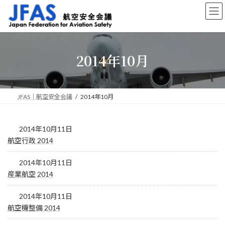
コ
ナ
ン
ビ
テ
ゲ
ン
ー
ツ
シ
2014年10月
へ
ョ
ス
ン
キ
に
ッ
移
プ
動
JFAS｜航空安全会議
2014年10月
2014年10月11日
航空行政 2014
2014年10月11日
産業航空 2014
2014年10月11日
航空機整備 2014