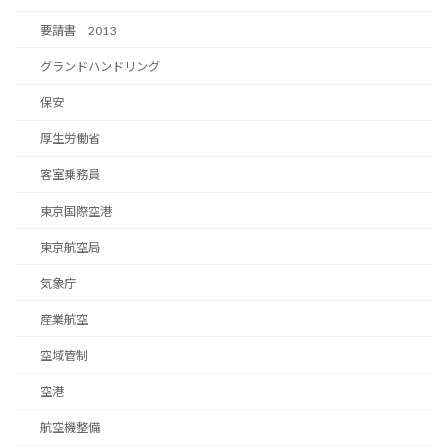
要請書 2013
グランドハンドリング
保安
厚生労働省
客室乗務員
東京国際空港
東京航空局
気象庁
産業航空
空域管制
空港
航空機整備