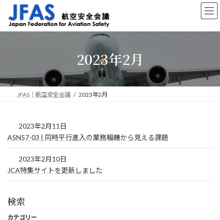
コ
ナ
ン
ビ
テ
ゲ
ン
ー
ツ
シ
2023年2月
へ
ョ
ス
ン
キ
に
ッ
移
プ
動
JFAS｜航空安全会議
2023年2月
2023年2月11日
ASN57-03 | 同時平行進入の業務輻輳から見える課題
2023年2月10日
JCA特集サイトを更新しました
検索
カテゴリー