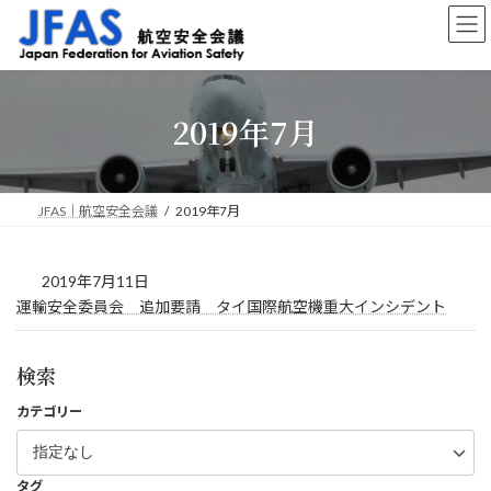
コ
ナ
ン
ビ
テ
ゲ
ン
ー
ツ
シ
2019年7月
へ
ョ
ス
ン
キ
に
ッ
移
プ
動
JFAS｜航空安全会議
2019年7月
2019年7月11日
運輸安全委員会 追加要請 タイ国際航空機重大インシデント
検索
カテゴリー
タグ