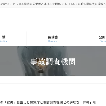
空における、あらゆる職場の労働者と連携した団体です。日本での航空機事故の撲滅
 織
要請書
公開
ization
Request
Docu
事故調査機関
との「覚書」見直しと警察庁と事故調査機関との適切な「覚書」制