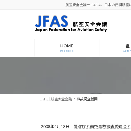
コ
ナ
航空安全会議＝JFASは、日本の民間航
ン
ビ
テ
ゲ
ン
ー
ツ
シ
へ
ョ
ス
ン
HOME
組
jfas-sky.jp
Organ
キ
に
ッ
移
プ
動
JFAS｜航空安全会議
事故調査機関
2008年4月18日
警察庁と航空事故調査委員会