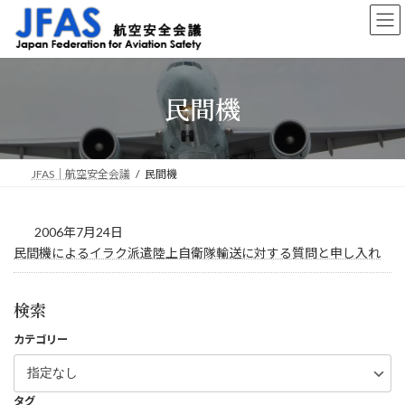
コ
ナ
ン
ビ
テ
ゲ
ン
ー
ツ
シ
民間機
へ
ョ
ス
ン
キ
に
ッ
移
プ
動
JFAS｜航空安全会議
民間機
2006年7月24日
民間機によるイラク派遣陸上自衛隊輸送に対する質問と申し入れ
検索
カテゴリー
タグ