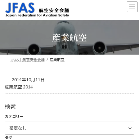
コ
ナ
ン
ビ
テ
ゲ
ン
ー
ツ
シ
産業航空
へ
ョ
ス
ン
キ
に
ッ
移
プ
動
JFAS｜航空安全会議
産業航空
2014年10月11日
産業航空 2014
検索
カテゴリー
タグ